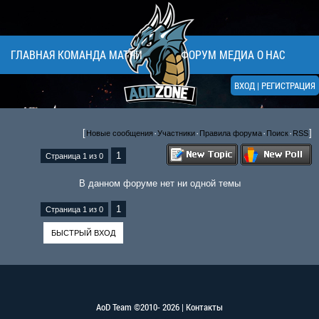
ГЛАВНАЯ
КОМАНДА
МАТЧИ
ФОРУМ
МЕДИА
О НАС
ВХОД
|
РЕГИСТРАЦИЯ
[
·
·
·
·
]
Новые сообщения
Участники
Правила форума
Поиск
RSS
1
Страница
1
из
0
В данном форуме нет ни одной темы
1
Страница
1
из
0
AoD Team ©2010- 2026 |
Контакты
Конструктор сайтов
—
uCoz