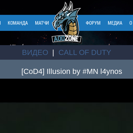
Я
КОМАНДА
МАТЧИ
ФОРУМ
МЕДИА
О
ВИДЕО
|
CALL OF DUTY
[CoD4] Illusion by #MN l4ynos