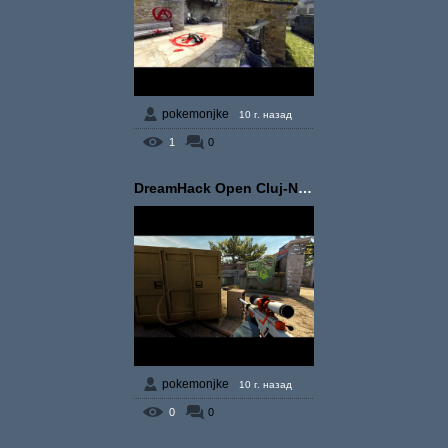
pokemonjke
10 г. назад
1
0
DreamHack Open Cluj-Nap...
pokemonjke
10 г. назад
0
0