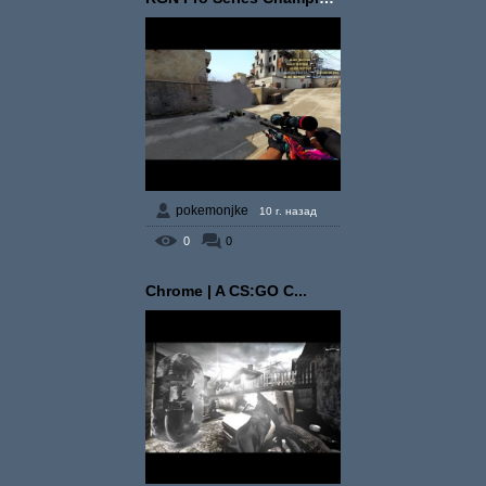
pokemonjke
10 г. назад
0
0
Chrome | A CS:GO C...