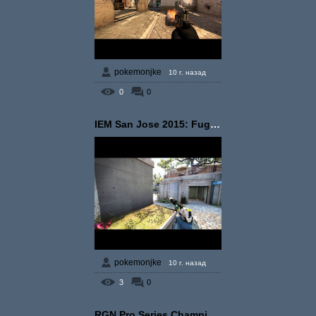
pokemonjke
10 г. назад
0
0
IEM San Jose 2015: FugL...
pokemonjke
10 г. назад
3
0
RGN Pro Series Champion...