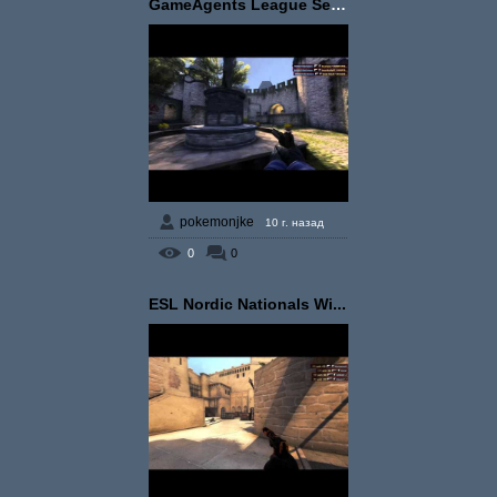
GameAgents League Seaso...
pokemonjke
10 г. назад
0
0
ESL Nordic Nationals Wi...