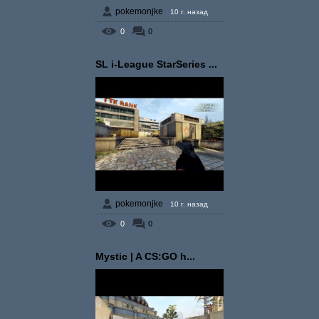
pokemonjke
10 г. назад
0
0
SL i-League StarSeries ...
pokemonjke
10 г. назад
0
0
Mystic | A CS:GO h...