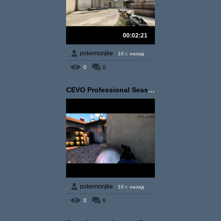
00:02:21
pokemonjke
10 г. назад
0
0
CEVO Professional Seaso...
pokemonjke
10 г. назад
0
0