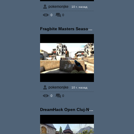
pokemonjke
10 г. назад
0
0
Fragbite Masters Season...
pokemonjke
10 г. назад
0
0
DreamHack Open Cluj-Nap...